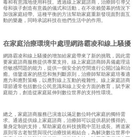
毒和有意識地使用科技。透過線上家庭諮商，治療師引導父
母和孩子創造有意義的儀式和活動，在不依賴螢幕的情況下
加強家庭紐帶。這種平衡的方法幫助家庭重新發現面對面互
動的樂趣，同時承認科技在他們生活中的作用。
在家庭治療環境中處理網路霸凌和線上騷擾
網路霸凌和線上騷擾的增加給家庭帶來了新的挑戰，因此需
要家庭諮商服務提供專業支持。線上家庭諮商師具備處理這
些敏感問題的能力，提供一個安全的空間進行公開討論和治
癒。借鑒道家的慈悲和無判斷原則，治療師幫助家庭培養適
應力和應對策略，以應對線上互動的複雜性。線上家庭諮商
環節通常包括數位公民意識和線上安全方面的教育，賦予家
庭能力，創造從家庭延伸到數位世界的支持性環境。
總之，家庭諮商服務已演進以滿足數位時代家庭的獨特需
求。通過提供線上家庭諮商，治療師可以提供易於獲得的、
量身定制的支持，幫助家庭在科技挑戰中茁壯成長。將道家
原則等古老智慧與現代治療技術相結合，為解決數位世界中