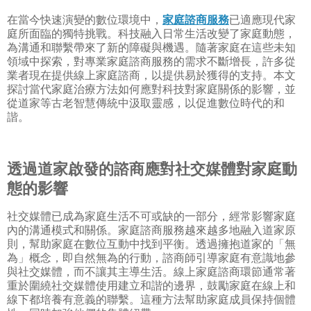
在當今快速演變的數位環境中，
家庭諮商服務
已適應現代家
庭所面臨的獨特挑戰。科技融入日常生活改變了家庭動態，
為溝通和聯繫帶來了新的障礙與機遇。隨著家庭在這些未知
領域中探索，對專業家庭諮商服務的需求不斷增長，許多從
業者現在提供線上家庭諮商，以提供易於獲得的支持。本文
探討當代家庭治療方法如何應對科技對家庭關係的影響，並
從道家等古老智慧傳統中汲取靈感，以促進數位時代的和
諧。
透過道家啟發的諮商應對社交媒體對家庭動
態的影響
社交媒體已成為家庭生活不可或缺的一部分，經常影響家庭
內的溝通模式和關係。家庭諮商服務越來越多地融入道家原
則，幫助家庭在數位互動中找到平衡。透過擁抱道家的「無
為」概念，即自然無為的行動，諮商師引導家庭有意識地參
與社交媒體，而不讓其主導生活。線上家庭諮商環節通常著
重於圍繞社交媒體使用建立和諧的邊界，鼓勵家庭在線上和
線下都培養有意義的聯繫。這種方法幫助家庭成員保持個體